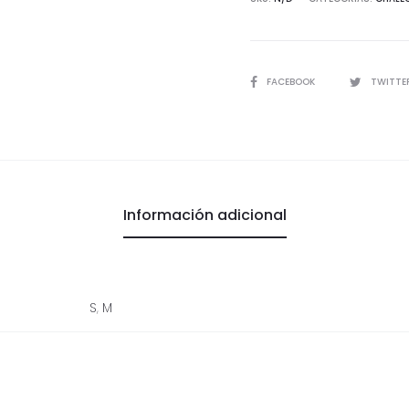
SHARE
FACEBOOK
TWITTE
Información adicional
S
,
M