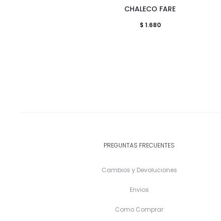
CHALECO FARE
producto
$
1.680
tiene
múltiples
variantes.
Las
opciones
se
pueden
elegir
en
PREGUNTAS FRECUENTES
la
Cambios y Devoluciones
página
de
Envios
producto
Como Comprar