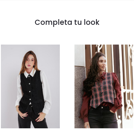
Completa tu look
Este
Este