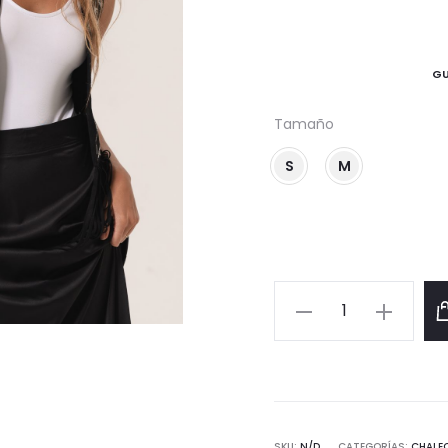
GU
Tamaño
S
M
CHALECO
MAERY
cantidad
SKU:
N/D
CATEGORÍAS:
CHALE