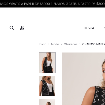
ATIS A PARTIR DE $3000 | ENVIOS GRATIS A PARTIR DE $3000 | ENVI
Buscar
Account
INICIO
Inicio
Moda
Chalecos
CHALECO MAER