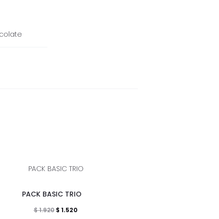
colate
Este
E
PACK BASIC TRIO
TOP MU
producto
p
El
El
$
1.520
$
88
$
1.920
tiene
t