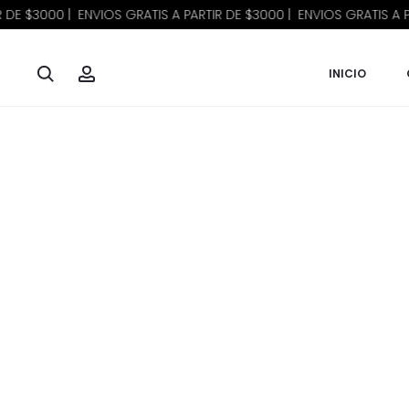
$3000 | ENVIOS GRATIS A PARTIR DE $3000 | ENVIOS GRATIS A PARTI
Inicio
Moda
Básicos
STRAPLESS FILL
Buscar
Account
INICIO