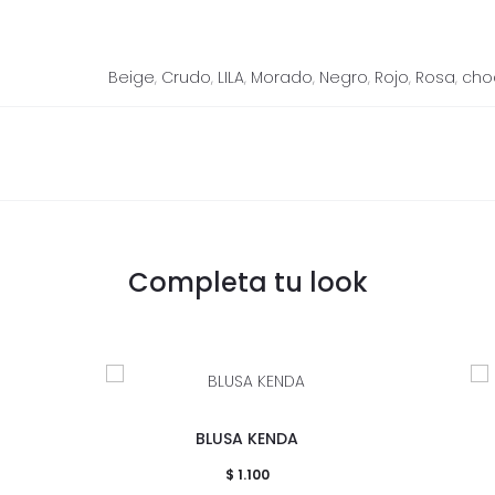
Beige
,
Crudo
,
LILA
,
Morado
,
Negro
,
Rojo
,
Rosa
,
cho
Completa tu look
Este
BLUSA KENDA
producto
$
1.100
tiene