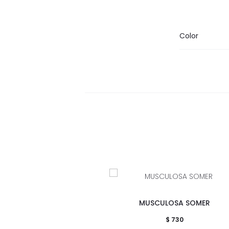
Color
Este
MUSCULOSA SOMER
producto
$
730
tiene