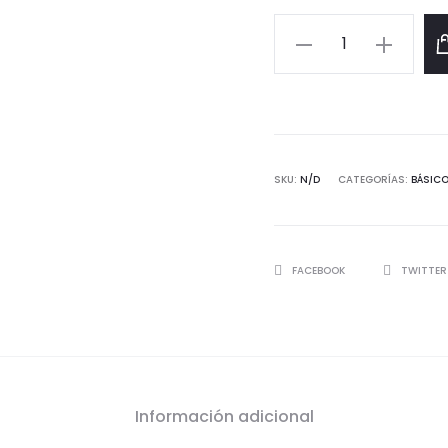
STRAPLESS
FILL
cantidad
SKU:
N/D
CATEGORÍAS:
BÁSIC
SHARE
FACEBOOK
TWITTE
Información adicional