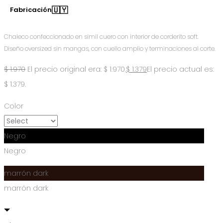
🇺🇾
Fabricación
Chaleco confeccionado en simil cuero con interior de corderito soft.
Diseño oversized sin mangas, con cuello amplio y terminaciones al corte.
$
1.970
El precio original era: $ 1.970.
$
1.379
El precio actual es:
$ 1.379.
Color
Negro
Negro
marrón dark
marrón dark